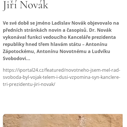
Jiří Novák
Ve své době se jméno Ladislav Novák objevovalo na
předních stránkách novin a časopisů. Dr. Novák
vykonával funkci vedoucího Kanceláře prezidenta
republiky hned třem hlavám státu – Antonínu
Zápotockému, Antonínu Novotnému a Ludvíku
Svobodovi...
https://iportal24.cz/featured/novotneho-jsem-mel-rad-
svoboda-byl-vojak-telem-i-dusi-vzpomina-syn-kanclere-
tri-prezidentu-jiri-novak/