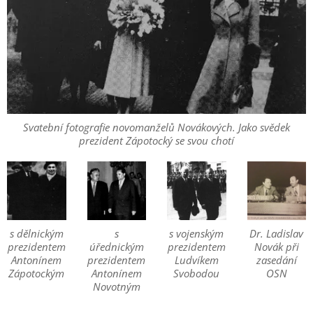
Svatební fotografie novomanželů Novákových. Jako svědek
prezident Zápotocký se svou chotí
s dělnickým
s
s vojenským
Dr. Ladislav
prezidentem
úřednickým
prezidentem
Novák při
Antonínem
prezidentem
Ludvíkem
zasedání
Zápotockým
Antonínem
Svobodou
OSN
Novotným