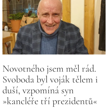
Novotného jsem měl rád.
Svoboda byl voják tělem i
duší, vzpomíná syn
»kancléře tří prezidentů«