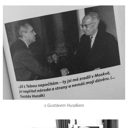
s Gustávem Husákem