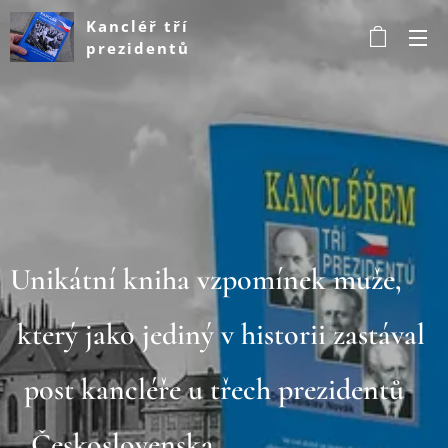
Kancléř tří
prezidentů
Unikátní kniha vzpomínek muže,
který jako jediný v historii zastával
post kancléře u třech prezidentů
Československa.